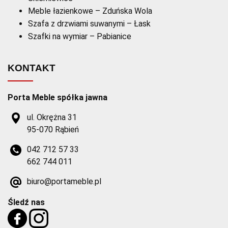
Meble łazienkowe – Zduńska Wola
Szafa z drzwiami suwanymi – Łask
Szafki na wymiar – Pabianice
KONTAKT
Porta Meble spółka jawna
ul. Okrężna 31
95-070 Rąbień
042 712 57 33
662 744 011
biuro@portameble.pl
Śledź nas